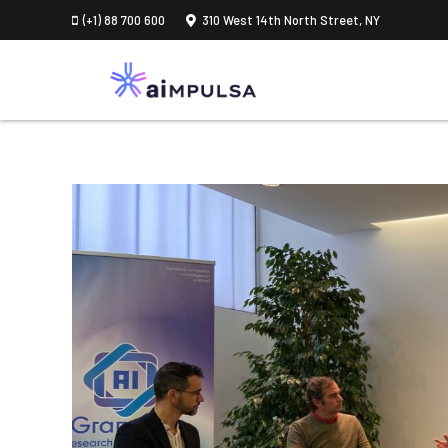
(+1) 88 700 600
310 West 14th North Street, NY