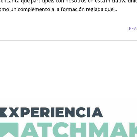
encanta que participéis con nosotros en esta iniciativa úni
 como un complemento a la formación reglada que...
REA