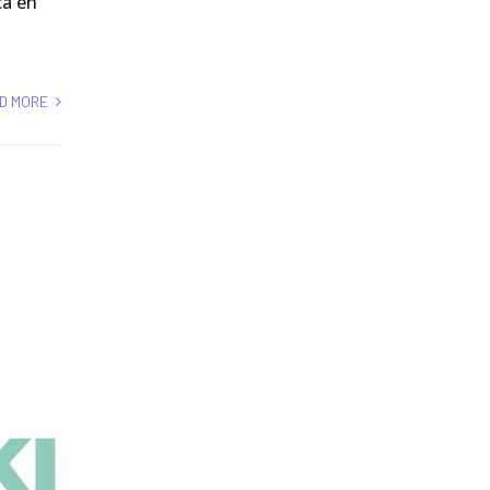
ca en
D MORE