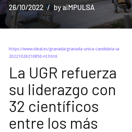
26/10/2022
by aiMPULSA
https://www.ideal.es/granada/granada-unica-candidata-ia-
20221026210850-nt.html
La UGR refuerza
su liderazgo con
32 científicos
entre los más