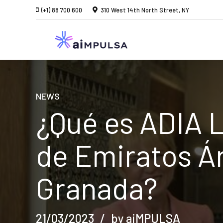
(+1) 88 700 600
310 West 14th North Street, NY
NEWS
¿Qué es ADIA L
de Emiratos Á
Granada?
21/03/2023
by aiMPULSA