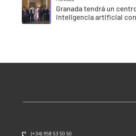
Granada tendrá un centro
inteligencia artificial co
"equivale" a la AESIA
(+34) 958 53 50 50