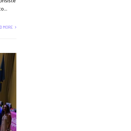
onsiste
o...
D MORE