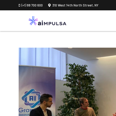
(+1) 88 700 600
310 West 14th North Street, NY