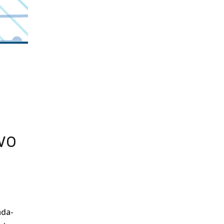
vo
ada-