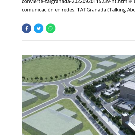
convierte-taigranada-20220920115239-nt.html# D
comunicación en redes, TATGranada (Talking About