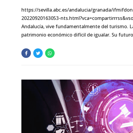
https://sevilla.abc.es/andalucia/granada/ifmifd
20220920163053-nts.html?vca=compartirrrss&vso
Andalucía, vive fundamentalmente del turismo. La
patrimonio económico difícil de igualar. Su futuro, 