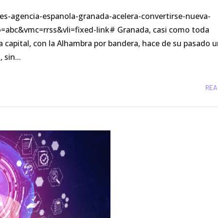
ones-agencia-espanola-granada-acelera-convertirse-nueva-
=abc&vmc=rrss&vli=fixed-link# Granada, casi como toda
 capital, con la Alhambra por bandera, hace de su pasado 
sin...
REA